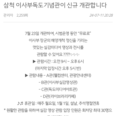
삼척 이사부독도기념관이 신규 개관합니다
관리자
2,259회
24-07-11 20:28
7월 23일 개관하여, 시범운영 동안 “무료로”
이사부 장군의 해양개척 정신을 기리는
멋있는 실감미디어 영상과 전시를
관람할 수 있어요 ????✨✨✨
​ ▶ 관람시간 : 오전 9시 ~ 오후 6시
(마지막 입장시간 오후 5시 반)
▶ 관람내용 - A관(웰컴센터, 관광안내센터)
- B관(이사부실감영상관)
- C관(독도미디어아트관)
- D관(라이브러리카페)
♪♬ 휴관일 : 매주 월요일, 1월 1일, 설날, 추석명절연휴
* 원활한 관람을 위하여 실감 영상 관람 입장 인원은 회차당 최대 30명으