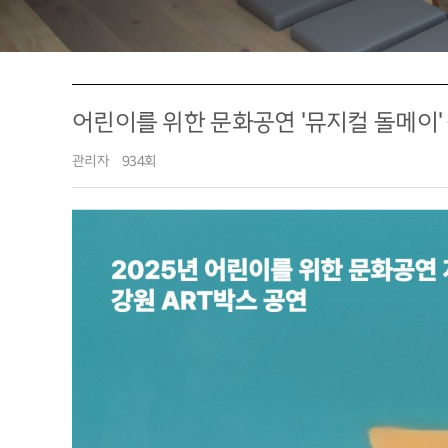
어린이를 위한 문화공연 '뮤지컬 돌메이'
관리자
934회