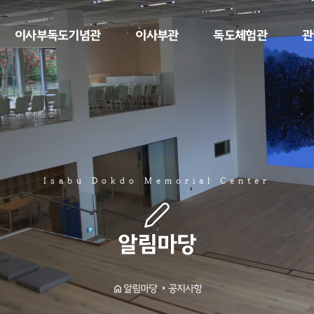
이사부독도기념관
이사부관
독도체험관
관
Isabu Dokdo Memorial Center
알림마당
공지사항
알림마당