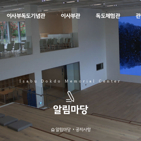
이사부독도기념관
이사부관
독도체험관
관
Isabu Dokdo Memorial Center
알림마당
공지사항
알림마당