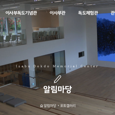
이사부독도기념관
이사부관
독도체험관
관
Isabu Dokdo Memorial Center
알림마당
포토갤러리
알림마당